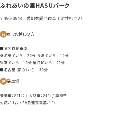
ふれあいの⾥HASUパーク
〒496-0943 愛知県愛⻄市森川町井桁⻄27
車でお越しの方
■東名⾃動⾞道
桑名東ICから ： 20分 ⻑島ICから ： 10分
弥富ICから ： 10分 蟹江ICから ： 20分
■名古屋（都⼼）から ： 30分
駐⾞場
普通車：221台 / 大型車：24台 / 車椅子
対応：11台 / EV急速充電器：1台