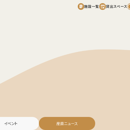
施設一覧
貸出スペース
産直広場
カフェレストランaicon
フード広場
遊具広場
花はす田
じゃぶじゃぶ池
ちびっこ広場
イベント
産直ニュース