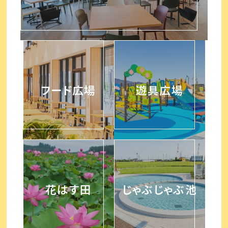
フード広場
遊具広場
花はす田
じゃぶじゃぶ池