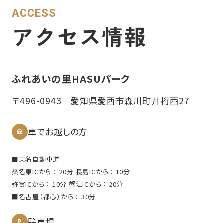
ACCESS
アクセス情報
ふれあいの⾥HASUパーク
〒496-0943 愛知県愛⻄市森川町井桁⻄27
車でお越しの方
■東名⾃動⾞道
桑名東ICから ： 20分 ⻑島ICから ： 10分
弥富ICから ： 10分 蟹江ICから ： 20分
■名古屋（都⼼）から ： 30分
駐⾞場