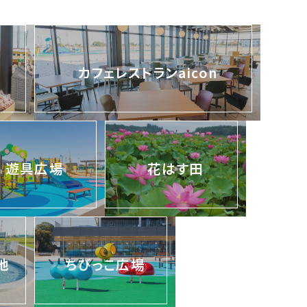
カフェレストランaicon
遊具広場
花はす田
池
ちびっこ広場