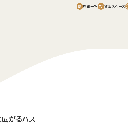
施設一覧
貸出スペース
産直広場
カフェレストランaicon
フード広場
遊具広場
花はす田
じゃぶじゃぶ池
ちびっこ広場
に広がるハス