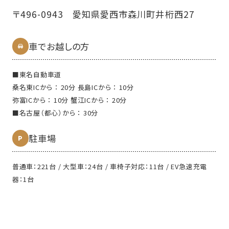
〒496-0943 愛知県愛⻄市森川町井桁⻄27
車でお越しの方
■東名⾃動⾞道
桑名東ICから ： 20分 ⻑島ICから ： 10分
弥富ICから ： 10分 蟹江ICから ： 20分
■名古屋（都⼼）から ： 30分
駐⾞場
普通車：221台 / 大型車：24台 / 車椅子対応：11台 / EV急速充電
器：1台