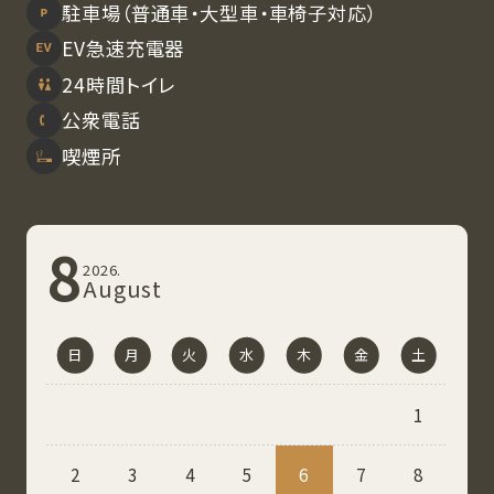
駐⾞場（普通車・大型車・車椅子対応）
EV急速充電器
24時間トイレ
公衆電話
喫煙所
8
2026.
August
日
月
火
水
木
金
土
1
2
3
4
5
6
7
8