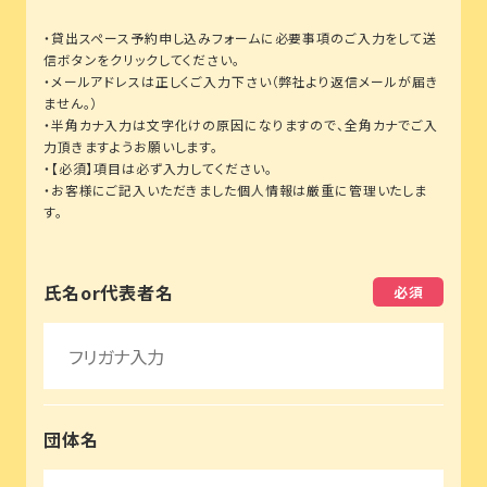
カフェレストランaicon
貸出スペース予約申し込みフォームに必要事項のご入力をして送
信ボタンをクリックしてください。
メールアドレスは正しくご入力下さい（弊社より返信メールが届き
フード広場
ません。）
半角カナ入力は文字化けの原因になりますので、全角カナでご入
力頂きますようお願いします。
【必須】項目は必ず入力してください。
遊具広場
お客様にご記入いただきました個人情報は厳重に管理いたしま
す。
花はす田
氏名or代表者名
じゃぶじゃぶ池
団体名
ちびっこ広場